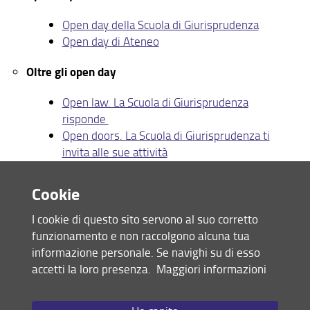
Open day della Scuola di Giurisprudenza
Open day di Ateneo
Oltre gli open day
Open law. La Scuola di Giurisprudenza
risponde
Open doors. La Scuola di Giurisprudenza ti
invita alle sue attività
Laboratori interattivi - percorsi per le competenze
Cookie
trasversali (PCTO)
I cookie di questo sito servono al suo corretto
Alla scoperta della Scuola di Giurisprudenza
funzionamento e non raccolgono alcuna tua
(Sarò matricola)
informazione personale. Se navighi su di esso
Scuola Estiva di Diritto (Campus Lab)
accetti la loro presenza.
Maggiori informazioni
Attività nelle scuole secondarie