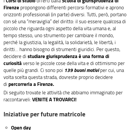
Corsi di studio
Scuola di giurisprudenza di
I
offerti dalla
in itinere
Firenze
propongono differenti percorsi formativi e aprono
in uscita e placement
orizzonti professionali (in parte) diversi. Tutti, però, portano
con sé una “meraviglia” del diritto: il suo essere qualcosa di
Studenti con disabilità o DSA
piccolo che riguarda ogni aspetto della vita umana e, al
tempo stesso, uno strumento per cambiare il mondo,
Progetto VALE-PLUS
perché la giustizia, la legalità, la solidarietà, le libertà, i
diritti… hanno bisogno di strumenti giuridici. Per questo,
LAURA: Laureati Associati UNIFI
studiare giurisprudenza è una forma di
decidere di
curiosità
verso le piccole cose della vita e di ottimismo per
139 buoni motivi
quelle più grandi. Ci sono poi
per cui, una
volta scelta questa strada, dovreste proprio decidere
percorrerla a Firenze.
di
Di seguito trovate le attività che abbiamo immaginato per
VENITE A TROVARCI!
raccontarveli:
Iniziative per future matricole
Open day