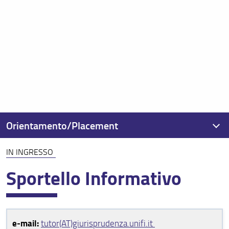
Orientamento/Placement
IN INGRESSO
Orientamento e Tutorato
Sportello Informativo
in ingresso
in itinere
in uscita e placement
e-mail:
tutor(AT)giurisprudenza.unifi.it