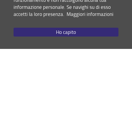
richiedere informazioni
Puoi
tramite l’indirizzo e-mail
informazione personale. Se navighi su di esso
tutor(AT)giurisprudenza.unifi.it
oppure telefonando al n.
accetti la loro presenza.
Maggiori informazioni
nei seguenti orari:
055 2759051
Lunedì e Mercoledì - 9:30/12:30
Ho capito
Per particolari necessità, è possibile prenotare un
appuntamento in un altro orario o giorno in base alla
disponibilità per dei tutor (online o in presenza), inviando
previamente una email a
tutor(AT)giurisprudenza.unifi.it
".
Edificio D1 - Piano 2° - Via delle Pandette, 32 - Firenze
SPORTELLO INFOPOINT STUDENTI
Edificio D4, piano terra, Campus delle Scienze Sociali - Via
delle Pandette 35 Firenze.
Per maggiori informazioni invia un'email
a
scuola(AT)giurisprudenza.unifi.it
Locandina