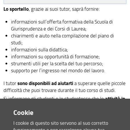
Studenti con disabilità o DSA
Lo sportello
, grazie ai suoi tutor, saprà fornire:
Progetto VALE-PLUS
informazioni sull’offerta formativa della Scuola di
Giurisprudenza e dei Corsi di Laurea;
LAURA: Laureati Associati UNIFI
chiarimenti e aiuto nella compilazione del piano di
studi;
informazioni sulla didattica;
informazioni su opportunità di formazione;
strumenti utili per la scelta del tuo percorso;
supporto per l’ingresso nel mondo del lavoro.
sono disponibili ad aiutarti
I tutor
a superare quelle piccole
difficoltà che puoi trovare durante il tuo corso di studi.
attività in
Si informano gli studenti e le studentesse che le
presenza
sono state ripristinate e dunque si potranno
Cookie
richiedere tutte le informazioni utili allo sportello
edificio D1, II piano – in via delle
informativo situato nell’
I cookie di questo sito servono al suo corretto
Pandette n. 32 Firenze (FI).
funzionamento e non raccolgono alcuna tua