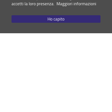
accetti la loro presenza.
Maggiori informazioni
Giurisprudenza
Law and Accounting
(progetto diritto ed
economia)
Ho capito
Giurisprudenza italiana e
Giurisprudenza italiana e
francese
tedesca
Doppio titolo italo-
Scienze dei servizi giuridici