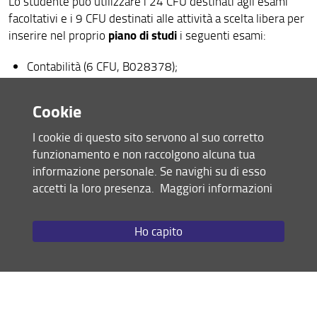
Lo studente può utilizzare i 24 CFU destinati agli esami
facoltativi e i 9 CFU destinati alle attività a scelta libera per
piano di studi
inserire nel proprio
i seguenti esami:
Contabilità (6 CFU, B028378);
Economia e Gestione delle Imprese (9 CFU codice
B018992);
Cookie
Bilancio di esercizio (9 CFU, codice B028383);
Economia della legge e dei servizi pubblici (6 CFU,
I cookie di questo sito servono al suo corretto
codice B031480);
funzionamento e non raccolgono alcuna tua
Diritto della crisi e dell'insolvenza (6 CFU, codice
informazione personale. Se navighi su di esso
B029860).
accetti la loro presenza.
Maggiori informazioni
La conformazione del piano di studi nei termini appena
Ho capito
consente
indicati
allo studente, una volta ottenuta la laurea
direttamente al
magistrale in Giurisprudenza, di accedere
secondo
anno della laurea magistrale in Accounting,
auditing e controllo, della Scuola di Economia e
Management dell’Università degli studi di Firenze, così da