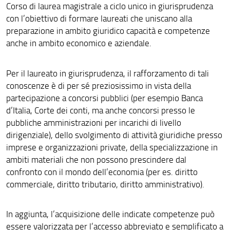
Corso di laurea magistrale a ciclo unico in giurisprudenza
Giurisprudenza italiana e tedesca
con l’obiettivo di formare laureati che uniscano alla
preparazione in ambito giuridico capacità e competenze
Doppio titolo italo-spagnolo
anche in ambito economico e aziendale.
Diritto per le Sostenibilità e la Sicurezza
Per il laureato in giurisprudenza, il rafforzamento di tali
Global Peace, Justice and Wellbeing
conoscenze è di per sé preziosissimo in vista della
partecipazione a concorsi pubblici (per esempio Banca
Scienze dei Servizi giuridici
d’Italia, Corte dei conti, ma anche concorsi presso le
Scienze giuridiche della sicurezza
pubbliche amministrazioni per incarichi di livello
dirigenziale), dello svolgimento di attività giuridiche presso
Corsi di laurea ad esaurimento
imprese e organizzazioni private, della specializzazione in
ambiti materiali che non possono prescindere dal
Percorsi formativi dopo la laurea
confronto con il mondo dell’economia (per es. diritto
Dottorato di ricerca
commerciale, diritto tributario, diritto amministrativo).
Ammissione ai Corsi di laurea magistrale
In aggiunta, l’acquisizione delle indicate competenze può
essere valorizzata per l’accesso abbreviato e semplificato a