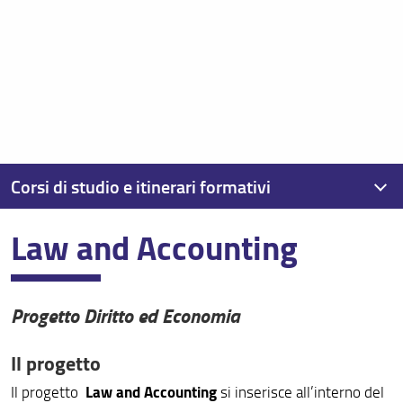
Corsi di studio e itinerari formativi
Law and Accounting
I Corsi di laurea, post laurea e il Dottorato di ricerca
Giurisprudenza
Progetto Diritto ed Economia
Law and Accounting
Itinerari per giuristi LMG: Next Generation Law(yer)
Il progetto
Giurisprudenza italiana e francese
Law and Accounting
Il progetto
si inserisce all’interno del