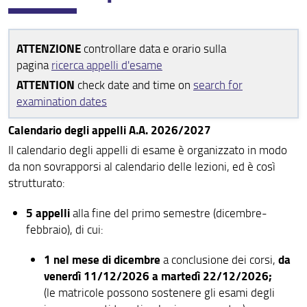
Orario delle lezioni
Ricerca insegnamenti
ATTENZIONE
controllare data e orario sulla
pagina
ricerca appelli d'esame
Esami di profitto
ATTENTION
check date and time on
search for
Ricerca appelli d'esame
examination dates
Corsi d'insegnamento e programmi di esame
Calendario degli appelli A.A. 2026/2027
Il calendario degli appelli di esame è organizzato in modo
Didattica innovativa e cliniche legali
da non sovrapporsi al calendario delle lezioni, ed è così
Cambi di corso
strutturato:
Ausilio didattico
5 appelli
alla fine del primo semestre (dicembre-
febbraio), di cui:
Piani di studio
1 nel mese di dicembre
da
a conclusione dei corsi,
Valutazione della didattica
venerdì 11/12/2026 a martedì 22/12/2026;
(le matricole possono sostenere gli esami degli
Corsi in lingua Inglese - English courses