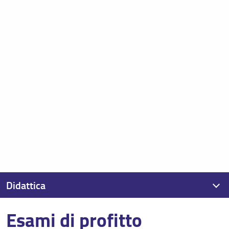
Didattica
Esami di profitto
Calendario didattico