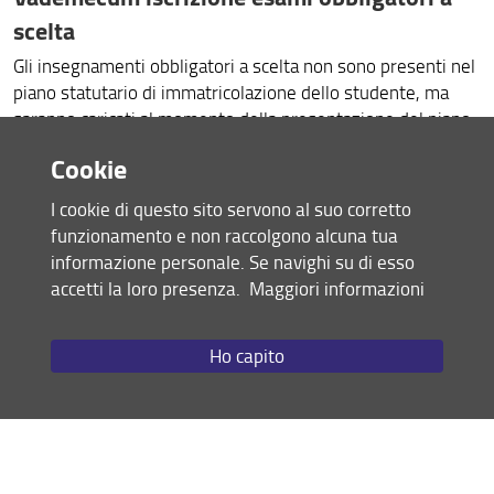
scelta
Gli insegnamenti obbligatori a scelta non sono presenti nel
piano statutario di immatricolazione dello studente, ma
saranno caricati al momento della presentazione del piano
di studi. Visto che il piano di studio può essere presentato
Cookie
gli insegnamenti
soltanto a partire dal terzo anno,
obbligatori a scelta devono essere inseriti in autonomia
I cookie di questo sito servono al suo corretto
dallo studente.
Gli insegnamenti coinvolti sono:
funzionamento e non raccolgono alcuna tua
informazione personale. Se navighi su di esso
accetti la loro presenza.
Maggiori informazioni
Ho capito
’inserimento di questi insegnamenti
L
è possibile nel modo
seguente:
accedere alla pagina personale di SOL (
servizi online
)