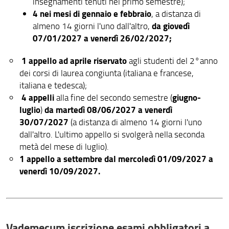
insegnamenti tenuti nel primo semestre);
Programmi dei corsi dal 2006 al 2024 (in pdf)
4 nei mesi di gennaio e febbraio
, a distanza di
da giovedì
almeno 14 giorni l'uno dall'altro,
English courses
07/01/2027 a venerdì 26/02/2027;
1 appello
ad aprile riservato
agli studenti del 2°anno
dei corsi di laurea congiunta (italiana e francese,
italiana e tedesca);
4 appelli
giugno-
alla fine del secondo semestre (
luglio
da martedì 08/06/2027 a venerdì
)
30/07/2027
(a distanza di almeno 14 giorni l'uno
dall'altro. L'ultimo appello si svolgerà nella seconda
metà del mese di luglio).
1 appello a settembre dal mercoledì 01/09/2027 a
venerdì 10/09/2027.
Vademecum iscrizione esami obbligatori a