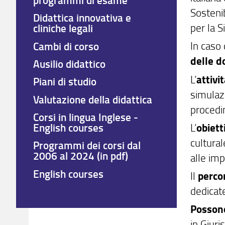
Sostenib
Didattica innovativa e
per la S
cliniche legali
In caso
Cambi di corso
delle 
Ausilio didattico
L’
attivi
Piani di studio
simulazi
Valutazione della didattica
procedi
Corsi in lingua Inglese -
L’
obiett
English courses
cultural
Programmi dei corsi dal
2006 al 2024 (in pdf)
alle imp
English courses
Il
perco
dedicate
Possono
in Giuri