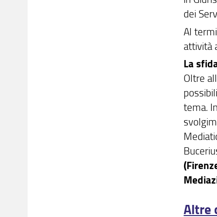
dei Servi
Al termi
attività 
La sfid
Oltre al
possibil
tema. In
svolgime
Mediati
Buceri
(Firenz
Mediazi
Altre