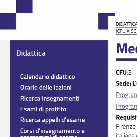
DIDATTIC
(CFU A SC
Med
Didattica
CFU
:3
Calendario didattico
Sede:
Di
Orario delle lezioni
Progra
Ricerca insegnamenti
Program
Esami di profitto
Requisi
Ricerca appelli d'esame
Firenze 
Corsi d'insegnamento e
italiana
programmi di esame