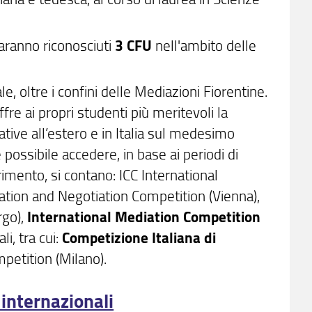
saranno riconosciuti
3 CFU
nell'ambito delle
e, oltre i confini delle Mediazioni Fiorentine.
fre ai propri studenti più meritevoli la
tive all’estero e in Italia sul medesimo
 è possibile accedere,
in base ai periodi di
erimento
, si contano: ICC International
tion and Negotiation Competition (Vienna),
go),
International Mediation Competition
i, tra cui:
Competizione Italiana di
petition (Milano).
 internazionali