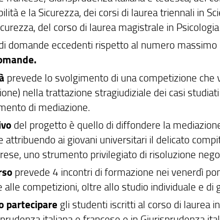
ilità e la Sicurezza, dei corsi di laurea triennali in S
icurezza, del corso di laurea magistrale in Psicologia
 di domande eccedenti rispetto al numero massimo s
domande.
tà
prevede lo svolgimento di una competizione che v
one) nella trattazione stragiudiziale dei casi studia
mento di mediazione.
ivo
del progetto è quello di diffondere la mediazion
e attribuendo ai giovani universitari il delicato compit
rese, uno strumento privilegiato di risoluzione negoz
rso
prevede 4 incontri di formazione nei venerdì po
 alle competizioni, oltre allo studio individuale e di
 partecipare
gli studenti iscritti al corso di laurea 
sprudenza italiana e francese e in Giurisprudenza ital