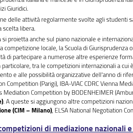
zi Giuridici.
ne delle attività regolarmente svolte agli studenti 
a scelta libera.
a
si proietta anche sul piano nazionale e internazional
la competizione locale, la Scuola di Giurisprudenza of
ità di partecipare a numerose altre esperienze forma
 particolare, tra le competizioni internazionali a cui
nto e alle possibilità organizzative dell'anno di rif
on Competition (Parigi), IBA-VIAC CDRC Vienna Media
us Mediation Competition by BODENHEIMER (Ambur
e)
. A queste si aggiungono altre competizioni nazional
one (CIM – Milano)
, ELSA National Negotiation Com
 competizioni di mediazione nazionali e