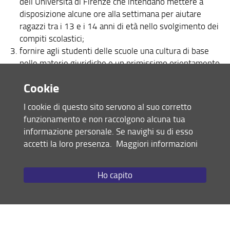
dell’Università di Firenze che intendano mettere a
Corsi in lingua Inglese - English courses
disposizione alcune ore alla settimana per aiutare
ragazzi tra i 13 e i 14 anni di età nello svolgimento dei
Programmi dei corsi dal 2006 al 2024 (in pdf)
compiti scolastici;
English courses
fornire agli studenti delle scuole una cultura di base
nelle materie giuridiche e un primissimo orientamento
alla scelta dell’indirizzo di studio.
Cookie
La partecipazione al progetto garantisce il riconoscimento
I cookie di questo sito servono al suo corretto
di 3 CFU per le ore di attività di sostegno educativo, per le
funzionamento e non raccolgono alcuna tua
ore di formazione di base sul diritto e la legalità e la
informazione personale. Se navighi su di esso
preparazione personale.
accetti la loro presenza.
Maggiori informazioni
Cesvot, promotore del progetto, concederà inoltre un
bonus di 50 euro per l’acquisto di libri presso la “Libreria
Campus”.
Ho capito
Gli studenti selezionati parteciperanno a un campus
formativo di due giorni che sarà organizzato da Cesvot.
La partecipazione al campus è gratuita e obbligatoria. In
questa sede, alla presenza di esperti e docenti nel settore