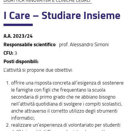
Calendario didattico
I Care – Studiare Insieme
Orario delle lezioni
Ricerca insegnamenti
A.A. 2023/24
Esami di profitto
Responsabile scientifico
: prof. Alessandro Simoni
Ricerca appelli d'esame
CFU:
3
Posti disponibili:
Corsi d'insegnamento e programmi di esame
L’attività si propone due obiettivi:
Didattica innovativa e cliniche legali
offrire una risposta concreta all’esigenza di sostenere
Cambi di corso
le famiglie con figli che frequentano la scuola
secondaria di primo grado che ne abbiano bisogno
Ausilio didattico
nell’attività quotidiana di svolgere i compiti scolastici,
anche attraverso il corretto utilizzo degli strumenti
Piani di studio
informatici;
Valutazione della didattica
realizzare un’esperienza di volontariato per studenti