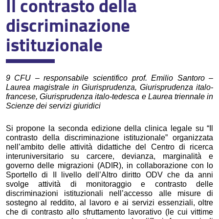
Il contrasto della
Orario delle lezioni
discriminazione
Ricerca insegnamenti
istituzionale
Esami di profitto
Ricerca appelli d'esame
9 CFU – responsabile scientifico prof. Emilio Santoro –
Corsi d'insegnamento e programmi di esame
Laurea magistrale in Giurisprudenza, Giurisprudenza italo-
francese, Giurisprudenza italo-tedesca e Laurea triennale in
Didattica innovativa e cliniche legali
Scienze dei servizi giuridici
Cambi di corso
Si propone la seconda edizione della clinica legale su “Il
contrasto della discriminazione istituzionale” organizzata
Ausilio didattico
nell’ambito delle attività didattiche del Centro di ricerca
interuniversitario su carcere, devianza, marginalità e
Piani di studio
governo delle migrazioni (ADIR), in collaborazione con lo
Sportello di II livello dell’Altro diritto ODV che da anni
svolge attività di monitoraggio e contrasto delle
Valutazione della didattica
discriminazioni istituzionali nell’accesso alle misure di
sostegno al reddito, al lavoro e ai servizi essenziali, oltre
Corsi in lingua Inglese - English courses
che di contrasto allo sfruttamento lavorativo (le cui vittime