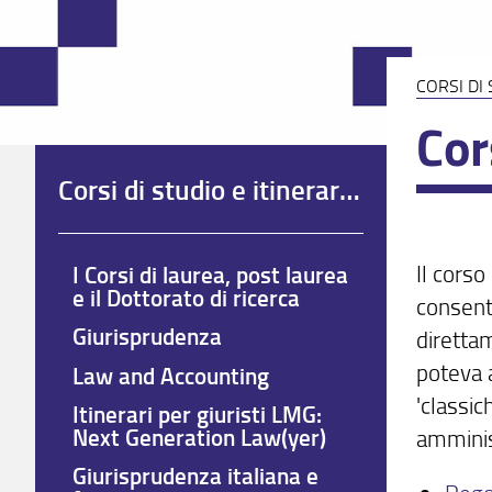
CORSI DI
Cor
Corsi di studio e itinerari formativi
Il corso
I Corsi di laurea, post laurea
e il Dottorato di ricerca
consent
Giurisprudenza
direttam
poteva a
Law and Accounting
'classic
Itinerari per giuristi LMG:
Next Generation Law(yer)
amminis
Giurisprudenza italiana e