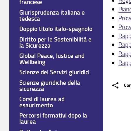
Rego
francese
Piano
Giurisprudenza italiana e
Prove
tedesca
Prov
Doppio titolo italo-spagnolo
Rapp
Diritto per le Sostenibilità e
Rappo
la Sicurezza
Rapp
Global Peace, Justice and
Wellbeing
Rapp
Scienze dei Servizi giuridici
Scienze giuridiche della
Con
sicurezza
Corsi di laurea ad
esaurimento
Percorsi formativi dopo la
laurea