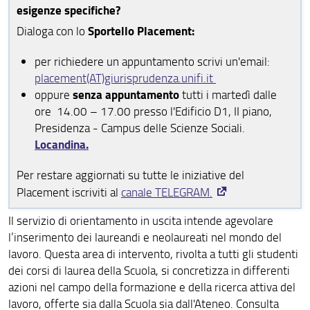
esigenze specifiche?
Studenti con disabilità o DSA
Sportello Placement:
Dialoga con lo
Progetto VALE-PLUS
per richiedere un appuntamento scrivi un'email:
LAURA: Laureati Associati UNIFI
placement(AT)giurisprudenza.unifi.it
senza appuntamento
oppure
tutti i martedì dalle
ore 14.00 – 17.00 presso l'Edificio D1, II piano,
Presidenza - Campus delle Scienze Sociali.
Locandina.
Per restare aggiornati su tutte le iniziative del
Placement iscriviti al
canale TELEGRAM.
Il servizio di orientamento in uscita intende agevolare
l’inserimento dei laureandi e neolaureati nel mondo del
lavoro. Questa area di intervento, rivolta a tutti gli studenti
dei corsi di laurea della Scuola, si concretizza in differenti
azioni nel campo della formazione e della ricerca attiva del
lavoro, offerte sia dalla Scuola sia dall'Ateneo. Consulta