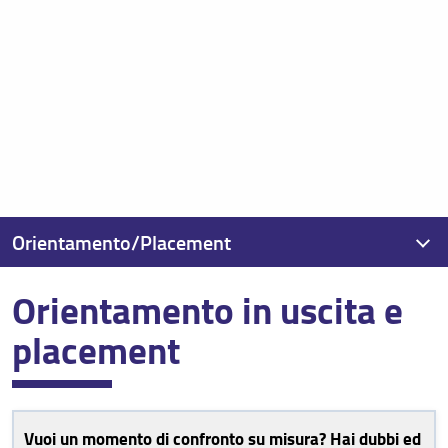
Orientamento/Placement
Orientamento in uscita e
Orientamento e Tutorato
placement
in ingresso
in itinere
in uscita e placement
Vuoi un momento di confronto su misura?
Hai dubbi ed