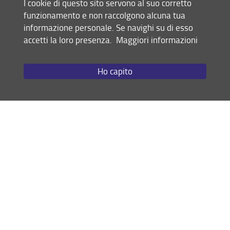
I cookie di questo sito servono al suo corretto
Programme
funzionamento e non raccolgono alcuna tua
Impresa Campus Unifi 2026”
, percorso gratuito di
informazione personale. Se navighi su di esso
training e affiancamento, finalizzato
accetti la loro presenza.
Maggiori informazioni
a diffondere la cultura imprenditoriale tra le giovani
e i giovani del mondo universitario.
Scopri di più
Ho capito
I servizi
Lavoriamoci insieme
Incontrare professionisti e imprese
Formarsi per lavorare
Conoscere il lavoro
Le ulteriori opportunità