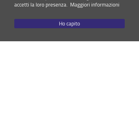
accetti la loro presenza.
Maggiori informazioni
Giurisprudenza
Law and Accounting
(progetto diritto ed
economia)
Ho capito
Giurisprudenza italiana e
Giurisprudenza italiana e
francese
tedesca
Doppio titolo italo-
Scienze dei servizi giuridici