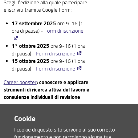
Scegli l’edizione alla quale partecipare
e iscriviti tramite Google Form:
17 settembre 2025
ore 9-16 (1
ora di pausa) -
Form di iscrizione
1° ottobre 2025
ore 9-16 (1 ora
di pausa) -
Form di iscrizione
15 ottobre 2025
ore 9-16 (1 ora
di pausa) -
Form di iscrizione
: conoscere e applicare
Career booster
strumenti di ricerca attiva del lavoro e
consulenze individuali di revisione
3
Il percorso formativo è articolato su
momenti
(1. workshop, 2. seminario
Cookie
online, 3 colloqui individuali online).
Workshop di gruppo
I cookie di questo sito servono al suo corretto
1.
- Scegli la
funzionamento e non raccolgono alcuna tua
data del workshop alla quale