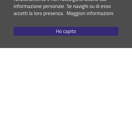
informazione personale. Se navighi su di esso
partecipare:
accetti la loro presenza.
Maggiori informazioni
16 settembre 2025 ore 14-
18
presso FIRSTLab - Campus di
Ho capito
Novoli -
Form di iscrizione
30 settembre 2025 ore 9-
13
presso FIRSTLab - Campus di
Novoli -
Form di iscrizione
13 ottobre 2025 ore 14-
18
presso FIRSTLab - Campus di
Novoli -
Form di iscrizione
Seminario online
2.
- Data unica per
tutti i partecipanti dell’edizione 3
14 ottobre 2025
ore 14.30 -
17.30. Il seminario online si terrà