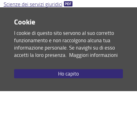
Scienze dei servizi giuridici
Corsi d'insegnamento e programmi di esame
Scienze giuridiche della sicurezza
Didattica innovativa e cliniche legali
Cookie
Condividi
Cambi di corso
I cookie di questo sito servono al suo corretto
funzionamento e non raccolgono alcuna tua
Ausilio didattico
ultimo aggiornamento
informazione personale. Se navighi su di esso
23.08.2022
accetti la loro presenza.
Maggiori informazioni
Piani di studio
Valutazione della didattica
Ho capito
Mappa del sito
Corsi in lingua Inglese - English courses
RSS feed
Programmi dei corsi dal 2006 al 2024 (in pdf)
Privacy
English courses
Note Legali
Accessibilità e usabilità
Monitoraggio
Area personale