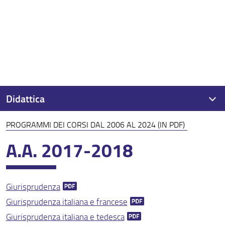
Didattica
PROGRAMMI DEI CORSI DAL 2006 AL 2024 (IN PDF)
Calendario didattico
A.A. 2017-2018
Orario delle lezioni
Ricerca insegnamenti
Giurisprudenza
Esami di profitto
Giurisprudenza italiana e francese
Ricerca appelli d'esame
Giurisprudenza italiana e tedesca