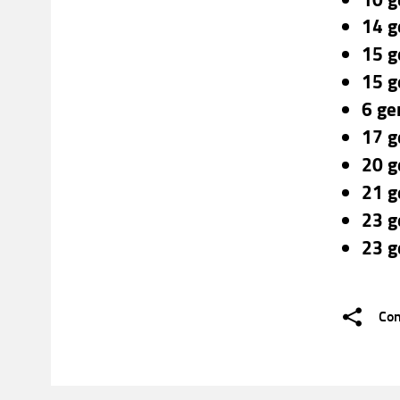
14 g
15 g
15 g
6 ge
17 g
20 g
21 g
23 g
23 g
Con