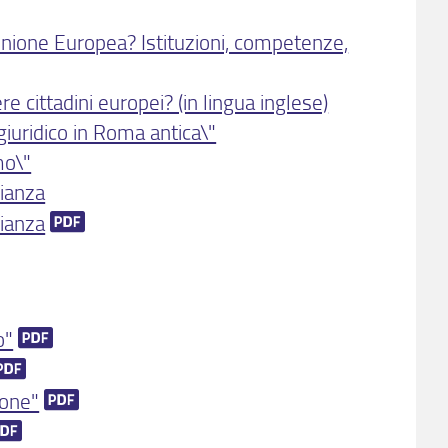
nione Europea? Istituzioni, competenze,
re cittadini europei? (in lingua inglese)
giuridico in Roma antica\"
mo\"
lianza
lianza
o"
ione"