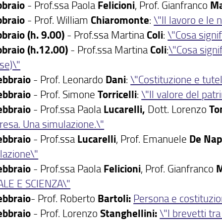
bbraio
- Prof.ssa Paola
Felicioni
, Prof. Gianfranco
Ma
bbraio
- Prof. William
Chiaromonte
:
\"Il lavoro e le
bbraio (h. 9.00)
- Prof.ssa Martina
Coli
:
\"Cosa signif
bbraio (h.12.00)
- Prof.ssa Martina
Coli
:
\"Cosa signif
se)\"
ebbraio
- Prof. Leonardo
Dani
:
\"Costituzione e tute
ebbraio
- Prof. Simone
Torricelli
:
\"Il valore del pat
ebbraio
- Prof.ssa Paola
Lucarelli,
Dott. Lorenzo
To
presa. Una simulazione.\"
ebbraio
- Prof.ssa
Lucarelli
, Prof. Emanuele
De
Nap
lazione\"
ebbraio
- Prof.ssa Paola
Felicioni
, Prof. Gianfranco
M
LE E SCIENZA\"
ebbraio
- Prof. Roberto
Bartoli:
Persona e costituzi
ebbraio
- Prof. Lorenzo
Stanghellini:
\"I brevetti tr