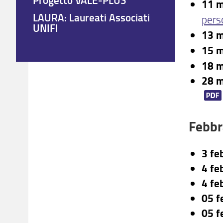
11 
LAURA: Laureati Associati
pers
UNIFI
13 
15 
18 
28 
Febbr
3 fe
4 fe
4 fe
05 f
05 f