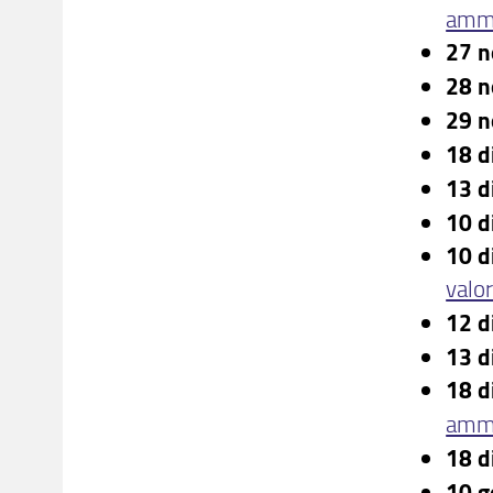
ammi
27 
28 
29 
18 
13 
10 d
10 
valor
12 
13 
18 
ammi
18 d
10 g