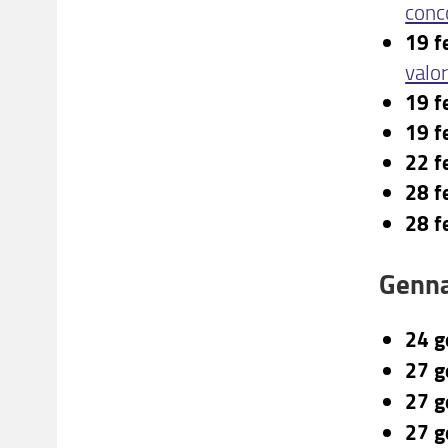
conc
19 f
valor
19 f
19 f
22 f
28 f
28 f
Genna
24 g
27 g
27 g
27 g