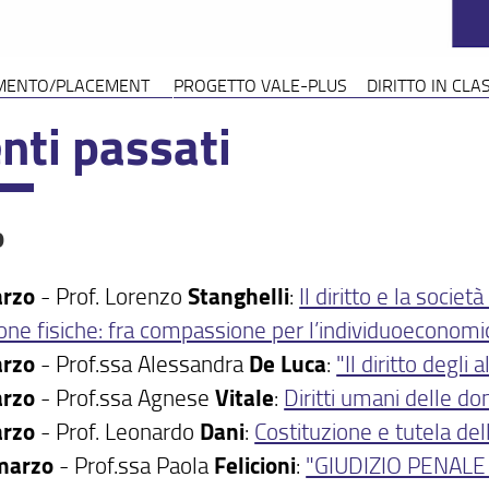
MENTO/PLACEMENT
PROGETTO VALE-PLUS
DIRITTO IN CLA
nti passati
o
arzo
- Prof. Lorenzo
Stanghelli
:
Il diritto e la socie
one fisiche: fra compassione per l’individuoeconom
arzo
- Prof.ssa Alessandra
De
Luca
:
"Il diritto degli al
arzo
- Prof.ssa Agnese
Vitale
:
Diritti umani delle d
arzo
- Prof. Leonardo
Dani
:
Costituzione e tutela de
marzo
- Prof.ssa Paola
Felicioni
:
"GIUDIZIO PENALE E