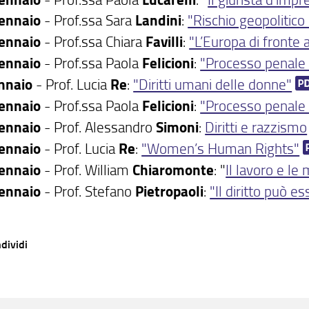
ennaio
- Prof.ssa Sara
Landini
:
"Rischio geopolitico 
ennaio
- Prof.ssa Chiara
Favilli
:
"L’Europa di fronte 
ennaio
- Prof.ssa Paola
Felicioni
:
"Processo penale 
nnaio
- Prof. Lucia
Re
:
"Diritti umani delle donne"
ennaio
- Prof.ssa Paola
Felicioni
:
"Processo penale 
ennaio
- Prof. Alessandro
Simoni
:
Diritti e razzismo
ennaio
- Prof. Lucia
Re
:
"Women’s Human Rights"
ennaio
- Prof. William
Chiaromonte
: "
Il lavoro e le 
ennaio
- Prof. Stefano
Pietropaoli
:
"Il diritto può e
dividi