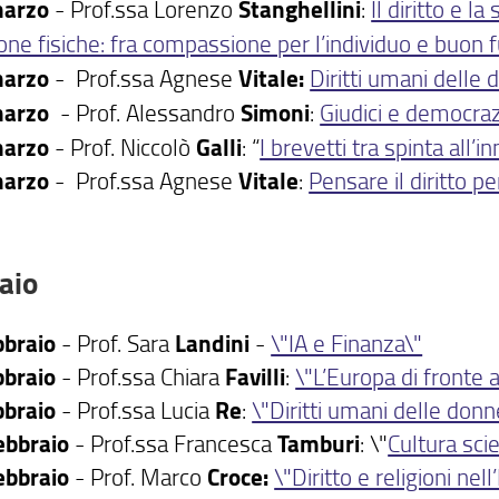
marzo
- Prof.ssa Lorenzo
Stanghellini
:
Il diritto e l
one fisiche: fra compassione per l’individuo e buo
marzo
- Prof.ssa Agnese
Vitale:
Diritti umani delle
marzo
- Prof. Alessandro
Simoni
:
Giudici e democrazi
marzo
- Prof. Niccolò
Galli
: “
I brevetti tra spinta all’
marzo
- Prof.ssa Agnese
Vitale
:
Pensare il diritto pe
aio
bbraio
- Prof. Sara
Landini
-
\"IA e Finanza\"
bbraio
- Prof.ssa Chiara
Favilli
:
\"L’Europa di fronte 
bbraio
- Prof.ssa Lucia
Re
:
\"Diritti umani delle donn
ebbraio
- Prof.ssa Francesca
Tamburi
: \"
Cultura scie
ebbraio
- Prof. Marco
Croce:
\"Diritto e religioni ne