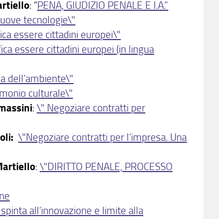
rtiello
: “
PENA, GIUDIZIO PENALE E I.A.”
 nuove tecnologie\"
ica essere cittadini europei\"
ica essere cittadini europei (in lingua
la dell’ambiente\"
rimonio culturale\"
massini
:
\" Negoziare contratti per
oli:
\"Negoziare contratti per l’impresa. Una
artiello
:
\"DIRITTO PENALE, PROCESSO
one
a spinta all’innovazione e limite alla