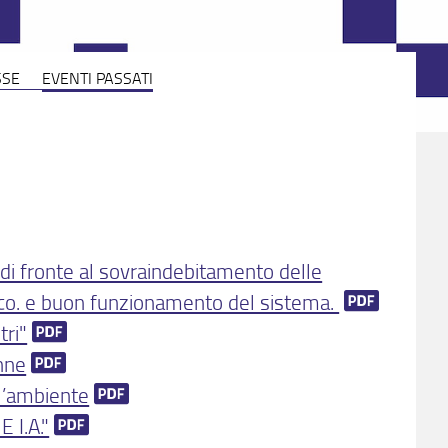
SSE
EVENTI PASSATI
tà di fronte al sovraindebitamento delle
ico. e buon funzionamento del sistema.
tri"
onne
ll’ambiente
 I.A."