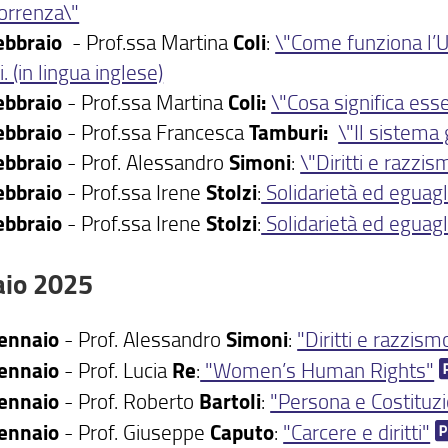
orrenza\"
ebbraio
- Prof.ssa Martina
Coli
:
\"Come funziona l’U
i. (in lingua inglese)
ebbraio
- Prof.ssa Martina
Coli:
\"Cosa significa esse
ebbraio
- Prof.ssa Francesca
Tamburi:
\"Il sistema 
ebbraio
- Prof. Alessandro
Simoni
:
\"Diritti e razzis
ebbraio
- Prof.ssa Irene
Stolzi
:
Solidarietà ed eguag
ebbraio
- Prof.ssa Irene
Stolzi
:
Solidarietà ed eguag
io 2025
ennaio
- Prof. Alessandro
Simoni
:
"Diritti e razzism
ennaio
- Prof. Lucia
Re
:
"Women’s Human Rights"
ennaio
- Prof. Roberto
Bartoli
:
"Persona e Costituz
ennaio
- Prof. Giuseppe
Caputo
:
"Carcere e diritti"