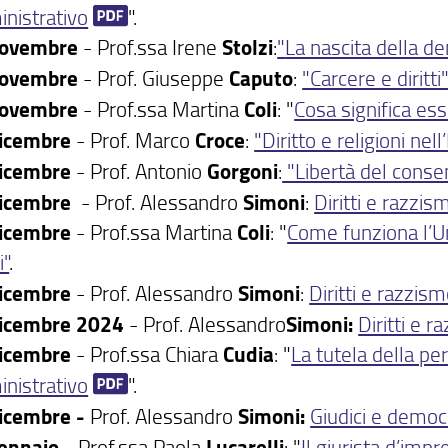
nistrativo
".
novembre
- Prof.ssa Irene
Stolzi
:
"
La nascita della de
novembre
- Prof. Giuseppe
Caputo
:
"Carcere e diritti
novembre
- Prof.ssa Martina
Coli
: "
Cosa significa ess
dicembre
- Prof. Marco
Croce
:
"Diritto e religioni ne
dicembre
- Prof. Antonio
Gorgoni
:
"Libertà del consens
icembre
- Prof. Alessandro
Simoni
:
Diritti e razzis
dicembre
- Prof.ssa Martina
Coli
: "
Come funziona l’U
i"
.
dicembre
- Prof. Alessandro
Simoni
:
Diritti e razzis
dicembre 2024
- Prof. Alessandro
Simoni:
Diritti e 
dicembre
- Prof.ssa Chiara
Cudia
: "
La tutela della pe
nistrativo
".
icembre -
Prof. Alessandro
Simoni:
Giudici e democ
ennaio
- Prof.ssa Paola
Lucarelli
: "
Il giurista d’impr