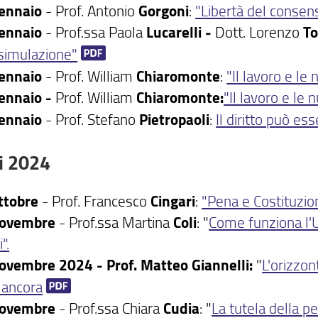
ennaio
- Prof. Antonio
Gorgoni
:
"Libertà del consenso
ennaio
- Prof.ssa Paola
Lucarelli -
Dott. Lorenzo
To
simulazione"
ennaio
- Prof. William
Chiaromonte
:
"Il lavoro e le
ennaio -
Prof. William
Chiaromonte:
"Il lavoro e le 
ennaio
- Prof. Stefano
Pietropaoli
:
Il diritto può es
i 2024
ttobre
- Prof. Francesco
Cingari
:
"Pena e Costituzio
novembre
- Prof.ssa Martina
Coli
: "
Come funziona l'
".
ovembre 2024 - Prof. Matteo Giannelli:
"
L'orizzon
o ancora
novembre
- Prof.ssa Chiara
Cudia
: "
La tutela della p