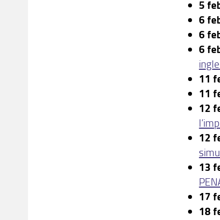
5 fe
6 fe
6 fe
6 fe
ingle
11 f
11 f
12 f
l’im
12 f
simu
13 f
PENA
17 f
18 f