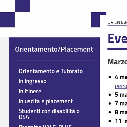
ORIENTA
Eve
Orientamento/Placement
Marz
Orientamento e Tutorato
4 m
in ingresso
pers
in itinere
5 m
in uscita e placement
7 m
Studenti con disabilità o
8 m
DSA
11 
Progetto VALE-PLUS