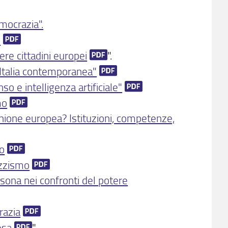
mocrazia".
"
ere cittadini europei
".
ll’Italia contemporanea"
o e intelligenza artificiale"
mo
nione europea? Istituzioni, competenze,
mo
razzismo
rsona nei confronti del potere
razia
esa
".