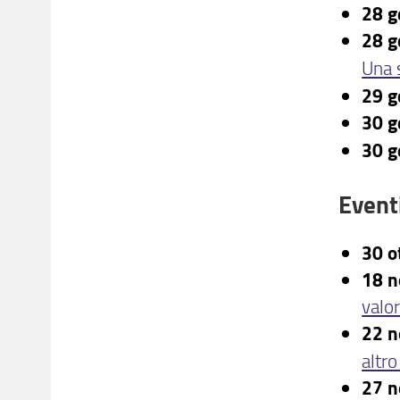
28 g
28 g
Una 
29 g
30 g
30 g
Event
30 o
18 
valori
22 n
altr
27 