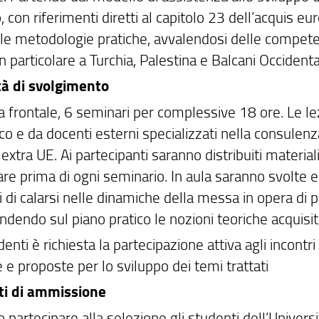
to, con riferimenti diretti al capitolo 23 dell’acquis eu
 le metodologie pratiche, avvalendosi delle competenz
 in particolare a Turchia, Palestina e Balcani Occidental
à di svolgimento
ca frontale, 6 seminari per complessive 18 ore. Le l
ico e da docenti esterni specializzati nella consulenza
 extra UE. Ai partecipanti saranno distribuiti materiali
re prima di ogni seminario. In aula saranno svolte e
 di calarsi nelle dinamiche della messa in opera di p
dendo sul piano pratico le nozioni teoriche acquisit
denti è richiesta la partecipazione attiva agli incontr
 e proposte per lo sviluppo dei temi trattati
ti di ammissione
partecipare alla selezione gli studenti dell’Universita