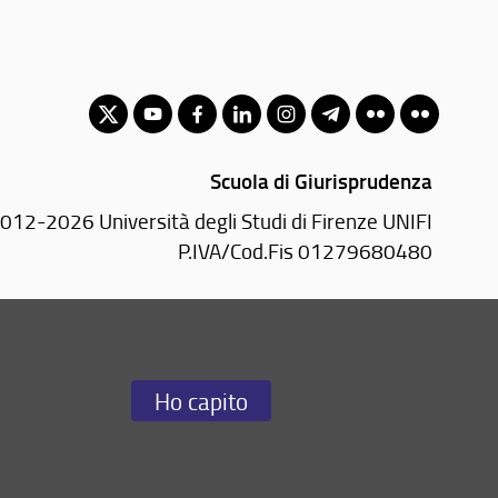
Scuola di Giurisprudenza
012-2026 Università degli Studi di Firenze UNIFI
P.IVA/Cod.Fis 01279680480
Via delle Pandette, 32 - 50127 Firenze (FI)
55 2759052 (dalle 9 alle 12 dal lunedì al venerdì)
Email:
scuola(AT)giurisprudenza.unifi.it
Ho capito
Redazione Web
i