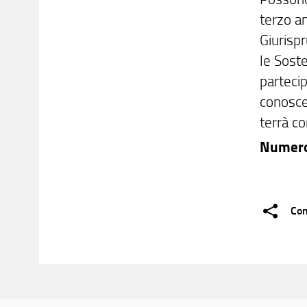
terzo an
Giurispr
le Soste
partecip
conosce
terrà c
Numero
Con