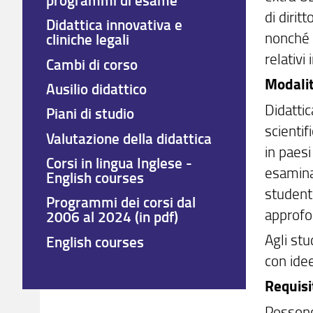
di dirit
Didattica innovativa e
nonché
cliniche legali
relativi
Cambi di corso
Modalit
Ausilio didattico
Didatti
Piani di studio
scientif
Valutazione della didattica
in paesi
Corsi in lingua Inglese -
esamina
English courses
studenti
Programmi dei corsi dal
approfon
2006 al 2024 (in pdf)
Agli stu
English courses
con idee
Requisi
Possono 