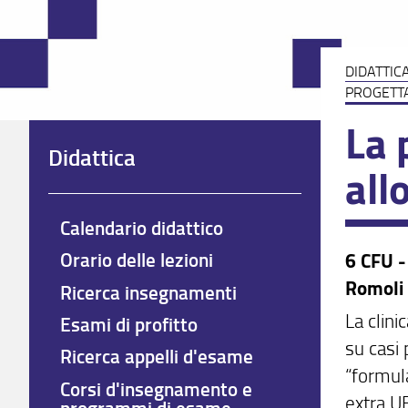
DIDATTIC
PROGETTA
La 
Didattica
all
Calendario didattico
Orario delle lezioni
6 CFU -
Romoli 
Ricerca insegnamenti
La clini
Esami di profitto
su casi 
Ricerca appelli d'esame
“formul
Corsi d'insegnamento e
extra U
programmi di esame