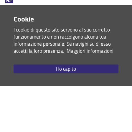
Bandi, Borse e Premi
Scuola Green
Cookie
Condividi
Dipartimento Scienze Giuridiche
I cookie di questo sito servono al suo corretto
funzionamento e non raccolgono alcuna tua
Polo Universitario Penitenziario
ultimo aggiornamento
informazione personale. Se navighi su di esso
21.12.2018
accetti la loro presenza.
Maggiori informazioni
Area riservata-documenti
Diritto e fantasia
Ho capito
Mappa del sito
RSS feed
Privacy
Note Legali
Accessibilità e usabilità
Monitoraggio
Area personale