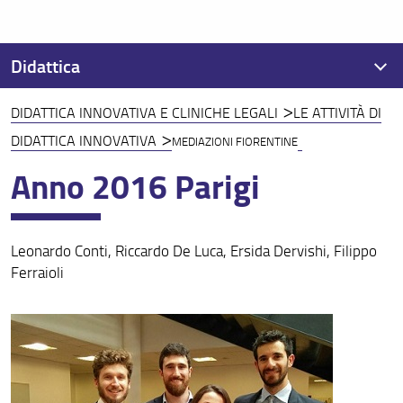
Didattica
DIDATTICA INNOVATIVA E CLINICHE LEGALI
LE ATTIVITÀ DI
Calendario didattico
DIDATTICA INNOVATIVA
MEDIAZIONI FIORENTINE
Orario delle lezioni
Anno 2016 Parigi
Ricerca insegnamenti
Esami di profitto
Leonardo Conti, Riccardo De Luca, Ersida Dervishi, Filippo
Ricerca appelli d'esame
Ferraioli
Corsi d'insegnamento e programmi di esame
Didattica innovativa e cliniche legali
Cambi di corso